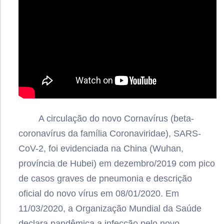
A circulação do novo Cornavírus (beta-
coronavírus da família Coronaviridae), SARS-
CoV-2, foi evidenciada na China (Wuhan,
província de Hubei) em dezembro/2019 com pico
de casos graves de pneumonia e descrição
oficial do novo vírus em 08/01/2020. Em
11/03/2020, a Organização Mundial da Saúde
declara pandêmica a infecção pelo novo